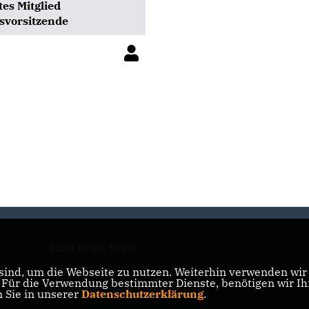
tes Mitglied
svorsitzende
CDU Kreis Soest
ind, um die Webseite zu nutzen. Weiterhin verwenden wir D
ür die Verwendung bestimmter Dienste, benötigen wir Ihre
CDU Nordrhein-Westfalen
n Sie in unserer
Datenschutzerklärung
.