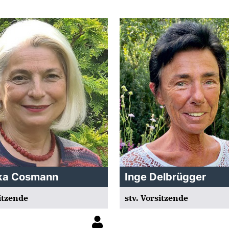
ka Cosmann
Inge Delbrügger
sitzende
stv. Vorsitzende