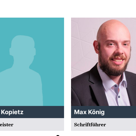
 Kopietz
Max König
eister
Schriftführer