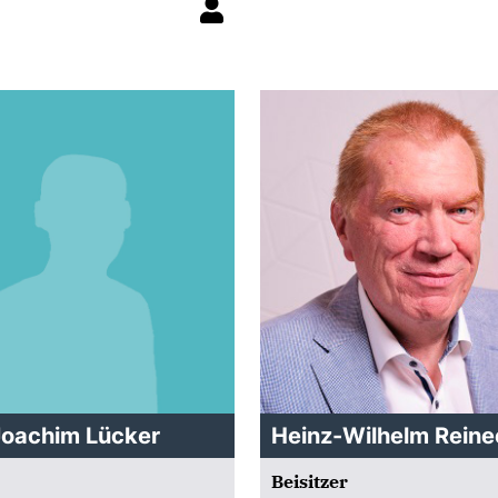
oachim Lücker
Heinz-Wilhelm Rein
Beisitzer